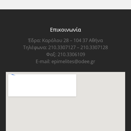
Επικοινωνία
Έδρα: Καρόλου 28 – 104 37 Αθήνα
Τηλέφωνα: 210.3307127 – 210.3307128
Φαξ: 210.3306109
E-mail: epimelites@odee.gr