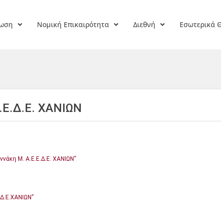
ρωση
Νομική Επικαιρότητα
Διεθνή
Εσωτερικά 
.Ε.Δ.Ε. ΧΑΝΙΩΝ
νάκη Μ. Α.Ε.Ε.Δ.Ε. ΧΑΝΙΩΝ”
.Δ.Ε.ΧΑΝΙΩΝ”