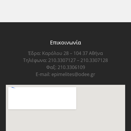
Επικοινωνία
Έδρα: Καρόλου 28 – 104 37 Αθήνα
Τηλέφωνα: 210.3307127 – 210.3307128
Φαξ: 210.3306109
E-mail: epimelites@odee.gr