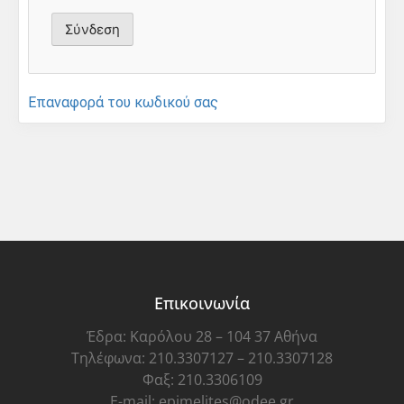
Επαναφορά του κωδικού σας
Επικοινωνία
Έδρα: Καρόλου 28 – 104 37 Αθήνα
Τηλέφωνα: 210.3307127 – 210.3307128
Φαξ: 210.3306109
E-mail: epimelites@odee.gr